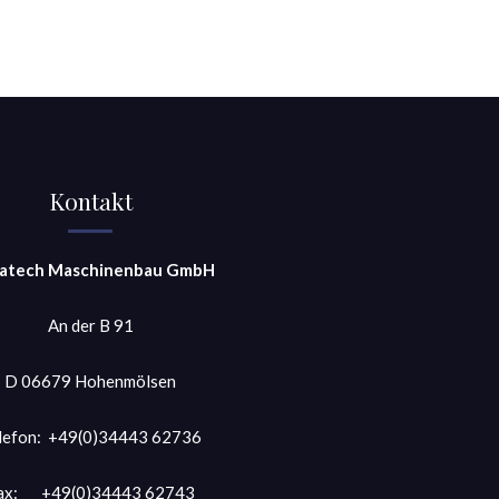
Kontakt
atech Maschinenbau GmbH
An der B 91
D 06679 Hohenmölsen
lefon: +49(0)34443 62736
ax: +49(0)34443 62743