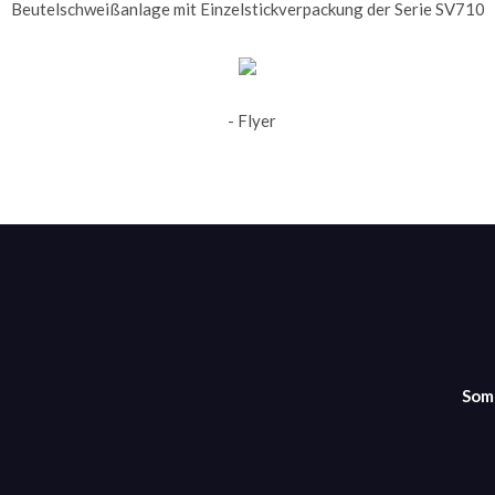
Beutelschweißanlage mit Einzelstickverpackung der Serie SV710
- Flyer
Som